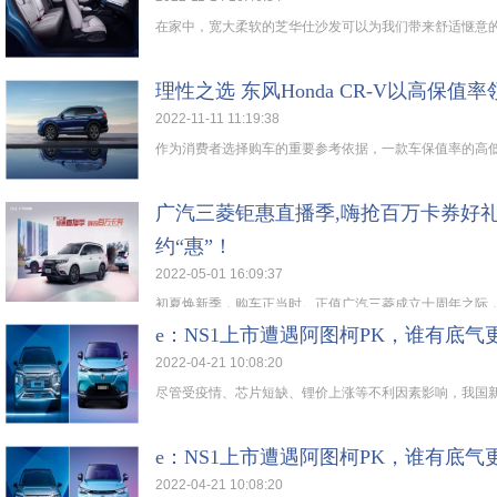
在家中，宽大柔软的芝华仕沙发可以为我们带来舒适惬意的享
理性之选 东风Honda CR-V以高保值
2022-11-11 11:19:38
作为消费者选择购车的重要参考依据，一款车保值率的高低能
广汽三菱钜惠直播季,嗨抢百万卡券好礼
约“惠”！
2022-05-01 16:09:37
初夏焕新季，购车正当时。正值广汽三菱成立十周年之际，为
e：NS1上市遭遇阿图柯PK，谁有底气
2022-04-21 10:08:20
尽管受疫情、芯片短缺、锂价上涨等不利因素影响，我国新能
e：NS1上市遭遇阿图柯PK，谁有底气
2022-04-21 10:08:20