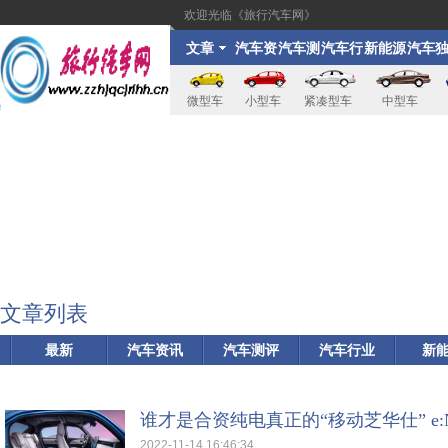
欢迎光临《旅行汽车网》
文章
汽车资
汽车测
汽车行
新能源
汽车
讯
评
业
家
微型车
小型车
紧凑型车
中型车
文章列表
最新
汽车资讯
汽车测评
汽车行业
新
谁才是合资纯电真正的“移动芝华仕” e:N
2022-11-14 16:46:34