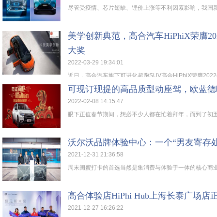
尽管受疫情、芯片短缺、锂价上涨等不利因素影响，我国新能
美学创新典范，高合汽车HiPhiX荣膺2
大奖
2022-03-29 19:34:01
近日，高合汽车旗下可进化超跑SUV高合HiPhiX荣膺2022
可现订现提的高品质型动座驾，欧蓝德
2022-02-08 14:15:47
眼下正值春节期间，想必不少人都在忙着拜年，而到了初五、
沃尔沃品牌体验中心：一个“男友寄存
2021-12-31 21:36:58
周末闺蜜打卡的首选当然是集消费与体验于一体的核心商业圈
高合体验店HiPhi Hub上海长泰广场店
2021-12-27 16:26:22