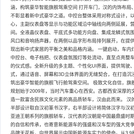
涵，构筑豪华智能旗舰驾乘空间 打开车门，汉的内饰布局
不彰显着新中式豪华之道。中控台整体采用对称式设计，
心，主副仪表盘等显示与功能区域沿中轴线向两侧延展，
间。全液晶仪表盘、平底式多功能方向盘、集成龙鳞式氛
风口和音响扬声器，在两侧以品字形布局排列展开，在提
现出新中式家居的平衡之美和品格内涵。 一键启动，车内灯光
中控台、电子档把、仪表盘氛围灯等处流动，直至点亮整
的仪式感。全新升级的多主题、个性化UI界面，提供驾驶
式，通过语音、屏幕和3D立体界面的无缝契合，在打造沉
筑出豪华智能的旗舰飞行舱驾乘空间。 极致文化自信，旗
规划始于2009年，当时汽车重心在西安。古都西安深厚
造一款富含民族文化元素的高品质轿车，汉由此而来。 汉
半部设计取自汉初篆书汉字，右半部设计将简体汉字与汉
亚迪王朝系列的旗舰轿车，汉代表的汉朝是中国最鼎盛时
的自信和传承，也寄意新能源车的强盛和汉车型的强大竞争
品牌天花板，向世界展示中国新能源车实力的使命。从3.