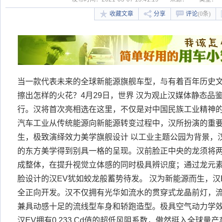
收藏文章
分享
评论
(0条)
当一款代表未来的全球新能源旗舰车型，与有着百年历史
擦出怎样的火花？4月29日，世界 汉为观止汉媒体静态品
行。汉将首次亮相选在这里，不仅是对中国民族工业精神
汽车工业从传统能源向新能源转变过程中，汉所扮演的重要
生，极致演绎效力美学旗舰设计 以工业主题公园为背景，汉Dr
的东方美学得到别具一格的呈现。汉前脸正中央的龙须将两
成整体，在提升视觉立体感的同时极具辨识度；通过龙元
脸设计的汉EV犹如蛟龙般蓄势待发。 汉为新能源而生，汉
全正向开发。汉不仅拥有光华如流水的贯穿式龙晶前灯，
兼具动感十足的流线型车身和轿跑造型。极具空气动力学
汉EV拥有0.233 Cd值的超低风阻系数，傲然挺入全球量产车