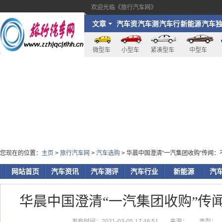
欢迎光临《旅行汽车网》
文章
汽车资
汽车测
汽车行
新能源
汽车
讯
评
业
家
微型车
小型车
紧凑型车
中型车
您现在的位置：
主页
>
旅行汽车网
>
汽车选购
> 华晨中国澄清“一汽集团收购”传闻
网站首页
汽车资讯
汽车测评
汽车行业
新能源
汽
华晨中国澄清“一汽集团收购”传
发布时间：2021-03-05 17:46:51
来源：
类型：